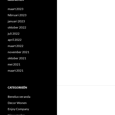
maart 2023
februari 2023
januari 2023
oktober 2022
juli 2022
april 2022
maart 2022
november 2021
oktober 2021
mei 2021
maart 2021
CATEGORIEËN
Benelux veranda
Decor Wonen
Enjoy Company