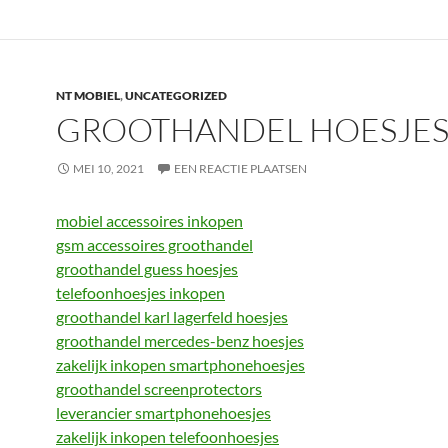
NT MOBIEL
,
UNCATEGORIZED
GROOTHANDEL HOESJE
MEI 10, 2021
EEN REACTIE PLAATSEN
mobiel accessoires inkopen
gsm accessoires groothandel
groothandel guess hoesjes
telefoonhoesjes inkopen
groothandel karl lagerfeld hoesjes
groothandel mercedes-benz hoesjes
zakelijk inkopen smartphonehoesjes
groothandel screenprotectors
leverancier smartphonehoesjes
zakelijk inkopen telefoonhoesjes