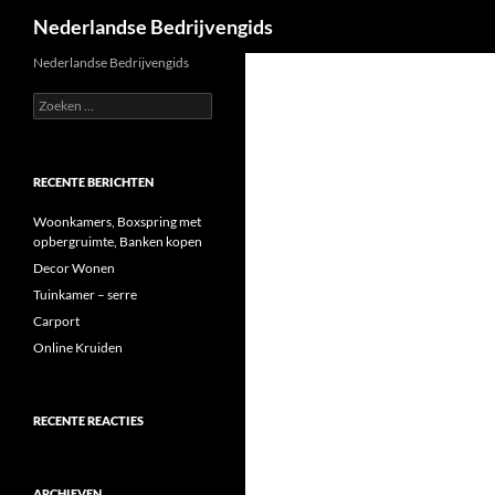
Zoeken
Nederlandse Bedrijvengids
Ga
Nederlandse Bedrijvengids
naar
Zoeken
de
naar:
inhoud
RECENTE BERICHTEN
Woonkamers, Boxspring met
opbergruimte, Banken kopen
Decor Wonen
Tuinkamer – serre
Carport
Online Kruiden
RECENTE REACTIES
ARCHIEVEN