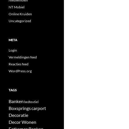
Nieuwmolen
NT Mobiel
Online Kruiden
Uncategorized
META
Login
Vermeldingen feed
Reacties feed
WordPress.org
TAGS
Banken
bedtextiel
Boxsprings
carport
Decoratie
Decor Wonen
Eetkamer Banken