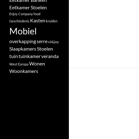
Eetkamer Stoelen
Enjoy Company
food
Kasten
Geschiedenis
kruiden
Mobiel
overkapping
serre
sit&joy
Slaapkamers
Stoelen
tuin
tuinkamer
veranda
Wonen
West Europa
Woonkamers