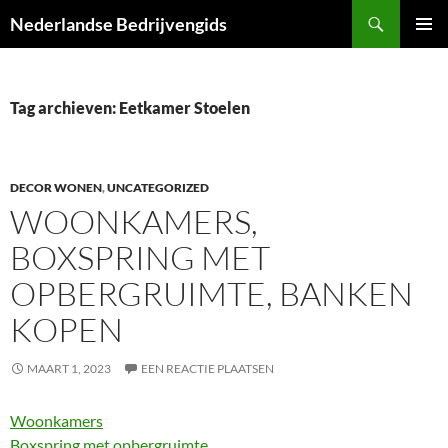
Ga
Zoeken
Nederlandse Bedrijvengids
naar
PRIMAI
de
MENU
inhoud
Tag archieven: Eetkamer Stoelen
DECOR WONEN
,
UNCATEGORIZED
WOONKAMERS,
BOXSPRING MET
OPBERGRUIMTE, BANKEN
KOPEN
MAART 1, 2023
EEN REACTIE PLAATSEN
Woonkamers
Boxspring met opbergruimte