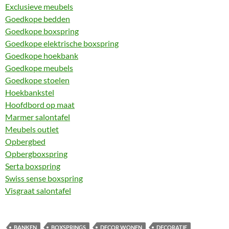
Exclusieve meubels
Goedkope bedden
Goedkope boxspring
Goedkope elektrische boxspring
Goedkope hoekbank
Goedkope meubels
Goedkope stoelen
Hoekbankstel
Hoofdbord op maat
Marmer salontafel
Meubels outlet
Opbergbed
Opbergboxspring
Serta boxspring
Swiss sense boxspring
Visgraat salontafel
BANKEN
BOXSPRINGS
DECOR WONEN
DECORATIE