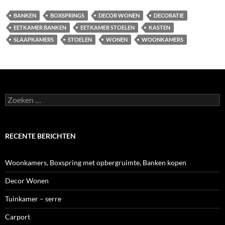
BANKEN
BOXSPRINGS
DECOR WONEN
DECORATIE
EETKAMER BANKEN
EETKAMER STOELEN
KASTEN
SLAAPKAMERS
STOELEN
WONEN
WOONKAMERS
Zoeken
naar:
RECENTE BERICHTEN
Woonkamers, Boxspring met opbergruimte, Banken kopen
Decor Wonen
Tuinkamer – serre
Carport